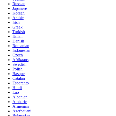
Russian
Japanese
Korean
Arabic
Irish
Greek
Turkish
Italian
Danish
Romanian
Indonesian
Czech
Afrikaans
Swedish
Polish
Basque
Catalan
Esperanto
Hindi
Lao
Albanian
Amharic
Armenian
Azerbaijani
Belarusian