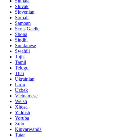
Sinhala
Slovak
Slovenian
Somali
Samoan
Scots Gaelic
Shona
Sindhi
Sundanese
Swahili
Tajik
Tamil
Telugu
Thai
Ukrainian
Urdu
Uzbek
Vietnamese
Welsh
Xhosa
Yiddish
Yoruba
Zulu
Kinyarwanda
Tatar